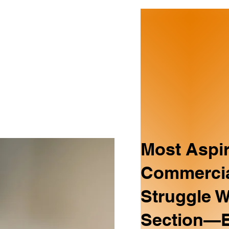
Most Aspi
Commercia
Struggle W
Section—E