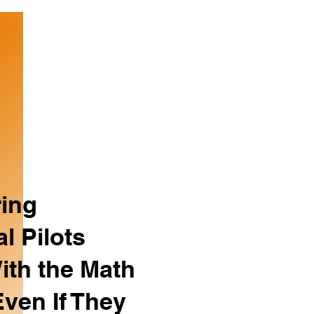
ring
l Pilots
ith the Math
ven If They