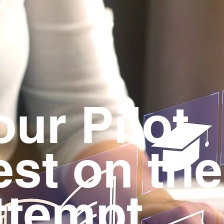
ur Pilot
est on the
ttempt