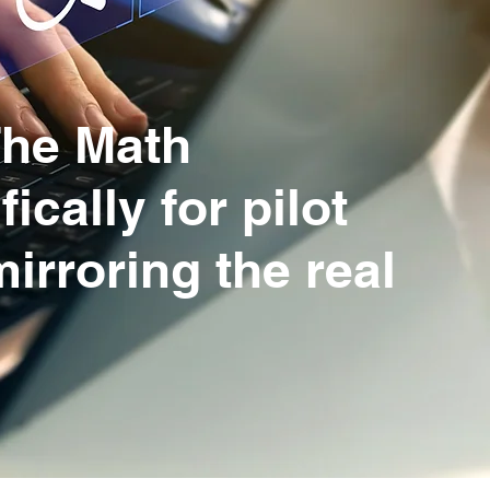
The Math
cally for pilot
irroring the real