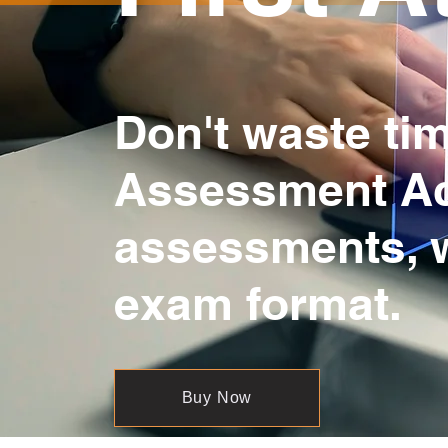
Don't waste ti
Assessment Acad
assessments, w
exam format.
Buy Now