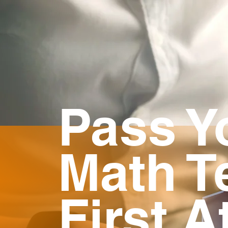
Pass Yo
Math T
First A